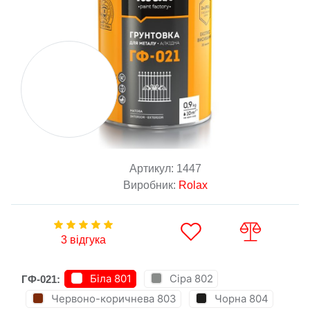
Артикул:
1447
Виробник:
Rolax
3 відгука
Біла 801
Сіра 802
ГФ-021:
Червоно-коричнева 803
Чорна 804